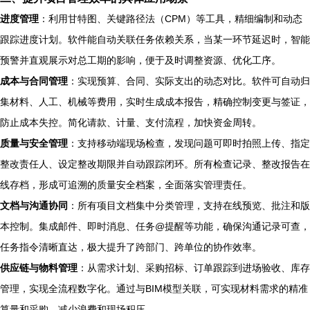
进度管理
：利用甘特图、关键路径法（CPM）等工具，精细编制和动态
跟踪进度计划。软件能自动关联任务依赖关系，当某一环节延迟时，智能
预警并直观展示对总工期的影响，便于及时调整资源、优化工序。
成本与合同管理
：实现预算、合同、实际支出的动态对比。软件可自动归
集材料、人工、机械等费用，实时生成成本报告，精确控制变更与签证，
防止成本失控。简化请款、计量、支付流程，加快资金周转。
质量与安全管理
：支持移动端现场检查，发现问题可即时拍照上传、指定
整改责任人、设定整改期限并自动跟踪闭环。所有检查记录、整改报告在
线存档，形成可追溯的质量安全档案，全面落实管理责任。
文档与沟通协同
：所有项目文档集中分类管理，支持在线预览、批注和版
本控制。集成邮件、即时消息、任务@提醒等功能，确保沟通记录可查，
任务指令清晰直达，极大提升了跨部门、跨单位的协作效率。
供应链与物料管理
：从需求计划、采购招标、订单跟踪到进场验收、库存
管理，实现全流程数字化。通过与BIM模型关联，可实现材料需求的精准
算量和采购，减少浪费和现场积压。