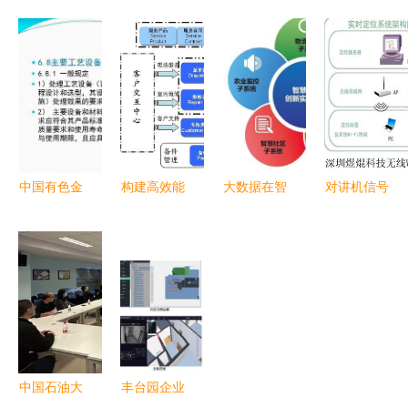
体、装饰三
设工程招标
精装修管理
程成本管理
大阶段工程
投标管理办
制度及工程
数字化软件
管理核心要
法实施细
管理服务指
如何赋能高
点全解析
则》发布
南
效项目管理
工程管理服
服务
务迎来新规
范
中国有色金
构建高效能
大数据在智
对讲机信号
属学会专家
专业的售后
慧城市工程
覆盖工程
服务团“有
服务管理系
管理服务中
构建智慧物
色金属云课
统与工程管
的应用与变
业小区安防
堂” 冶炼厂
理服务的融
革
管理核心方
污酸废水处
合之道
案
理及回用工
程设计与管
中国石油大
丰台园企业
理服务探析